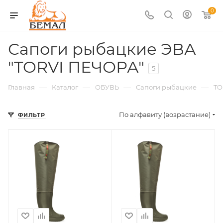
0
Сапоги рыбацкие ЭВА
"TORVI ПЕЧОРА"
5
—
—
—
—
Главная
Каталог
ОБУВЬ
Сапоги рыбацкие
TO
По алфавиту (возрастание)
ФИЛЬТР