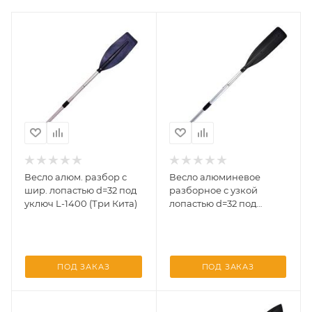
Весло алюм. разбор с
Весло алюминевое
шир. лопастью d=32 под
разборное с узкой
уключ L-1400 (Три Кита)
лопастью d=32 под
уключину 1500*150 (Три
Кита)
ПОД ЗАКАЗ
ПОД ЗАКАЗ