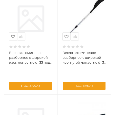
Весло алюминевое
Весло алюминевое
разборное с широкой
разборное с широкой
изог. лопастью d=35 под
изогнутой лопастью d=32
уключину(Три Кита)
под уключину 1800*185
(Три Кита)
ПОД ЗАКАЗ
ПОД ЗАКАЗ