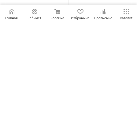
Главная
Кабинет
Корзина
Избранные
Сравнение
Каталог
ПОД ЗАКАЗ
ПОД ЗАКАЗ
Втулка передвижная-
Втулка тентовая (УЛ)
хомут весла (П-Т)