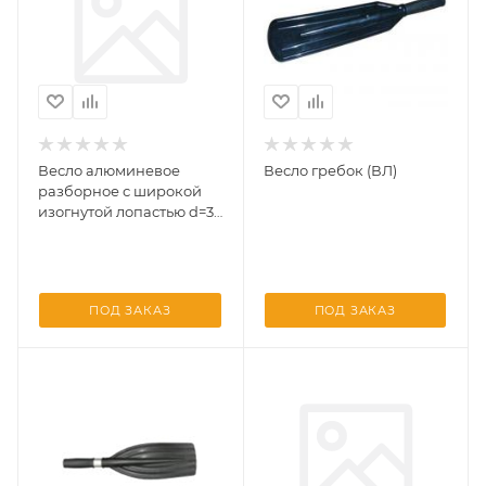
Весло алюминевое
Весло гребок (ВЛ)
разборное с широкой
изогнутой лопастью d=32
под уключину1600*185
(Три Кита)
ПОД ЗАКАЗ
ПОД ЗАКАЗ