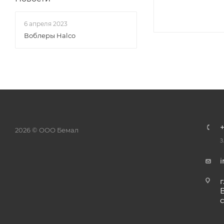
6 апреля 2023
Воблеры Halco
2026 © ООО Бемал
З
г