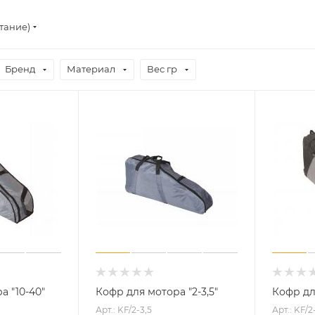
тание)
Бренд
Материал
Вес гр
а "10-40"
Кофр для мотора "2-3,5"
Кофр дл
Арт.: KF/2-3,5
Арт.: KF/2