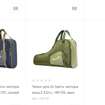
ктн. мотора
Чехол для 2х тактн. мотора
М-11С, синий
мощ.2-3,5л.с. ЧМ-11Х, хаки
Арт.: ЧМ-11Х