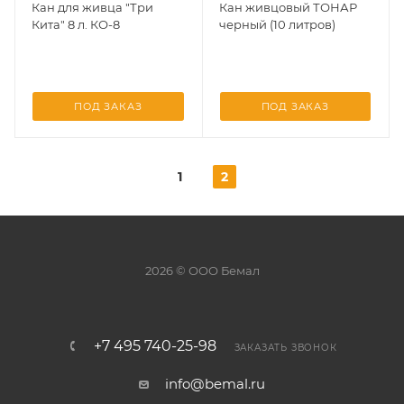
Кан для живца "Три
Кан живцовый ТОНАР
Кита" 8 л. КО-8
черный (10 литров)
ПОД ЗАКАЗ
ПОД ЗАКАЗ
1
2
2026 © ООО Бемал
+7 495 740-25-98
ЗАКАЗАТЬ ЗВОНОК
info@bemal.ru