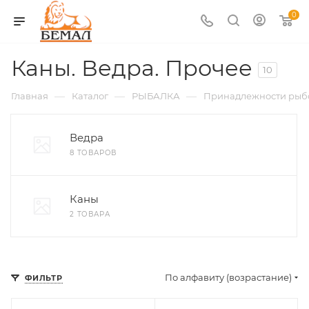
0
Каны. Ведра. Прочее
10
—
—
—
Главная
Каталог
РЫБАЛКА
Принадлежности рыб
Ведра
8 ТОВАРОВ
Каны
2 ТОВАРА
По алфавиту (возрастание)
ФИЛЬТР