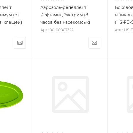
ллент
Аэрозоль-репеллент
Боковой
имум (от
Рефтамид Экстрим (8
ящиков 
в, клещей)
часов без насекомсых)
(HS-FB-
Арт.: 00-00007322
Арт.: HS-