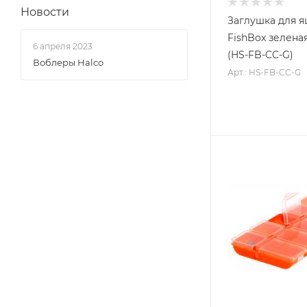
Новости
Заглушка для 
FishBox зеленая
6 апреля 2023
(HS-FB-CC-G)
Воблеры Halco
Арт.: HS-FB-CC-G