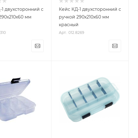
-1 двухсторонний с
Кейс КД-1 двухсторонний с
290х210х60 мм
ручкой 290х210х60 мм
красный
8310
Арт.: 012.8269