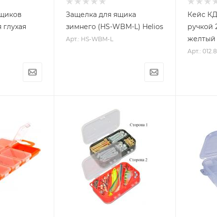
ящиков
Защелка для ящика
Кейс КД
 глухая
зимнего (HS-WBM-L) Helios
ручкой 
желтый
Арт.: HS-WBM-L
Арт.: 012.