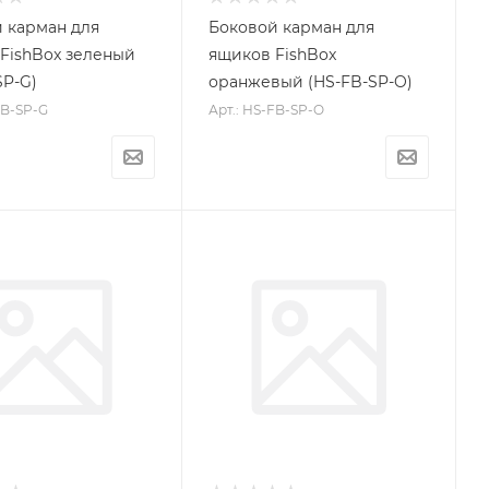
 карман для
Боковой карман для
FishBox зеленый
ящиков FishBox
SP-G)
оранжевый (HS-FB-SP-O)
FB-SP-G
Арт.: HS-FB-SP-O