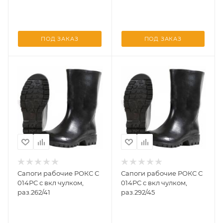
ПОД ЗАКАЗ
ПОД ЗАКАЗ
Сапоги рабочие РОКС С
Сапоги рабочие РОКС С
014РС с вкл чулком,
014РС с вкл чулком,
раз.262/41
раз.292/45