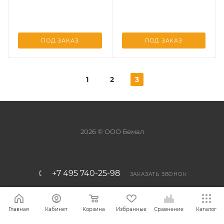
ПОД ЗАКАЗ
ПОД ЗАКАЗ
1
2
3
2026 © ООО Бемал
+7 495 740-25-98
ЗАКАЗАТЬ ЗВОНОК
info@bemal.ru
Главная
Кабинет
Корзина
Избранные
Сравнение
Каталог
г. Москва, 1-й Варшавский проезд,