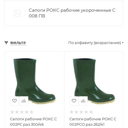
Сапоги РОКС рабочие укороченные С
008 ПВ
По алфавиту (возрастание)
ФИЛЬТР
Сапоги рабочие РОКС С
Сапоги рабочие РОКС С
002РС раз.300/46
002РСО раз.262/41