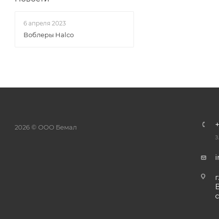
6 апреля 2023
Воблеры Halco
2026 © ООО Бемал
З
г