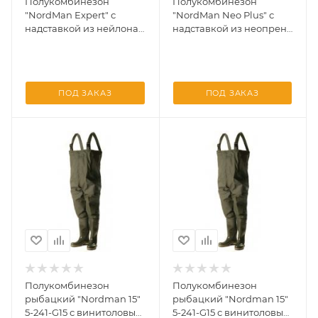
Полукомбинезон
Полукомбинезон
"NordMan Expert" с
"NordMan Neo Plus" с
надставкой из нейлона
надставкой из неопрена
5-257-G01 Оливковывый
5-255-G01 Оливковывый
46/47
44/45 (52-54)
ПОД ЗАКАЗ
ПОД ЗАКАЗ
Полукомбинезон
Полукомбинезон
рыбацкий "Nordman 15"
рыбацкий "Nordman 15"
5-241-G15 с винитоловым
5-241-G15 с винитоловым