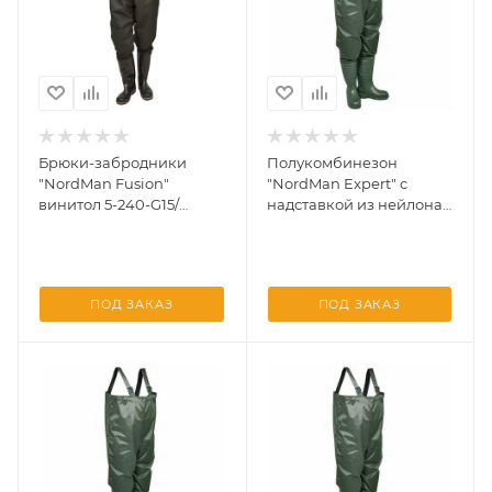
Брюки-забродники
Полукомбинезон
"NordMan Fusion"
"NordMan Expert" с
винитол 5-240-G15/
надставкой из нейлона
ПС15БР раз. 42
5-257-G01 Оливковывый
41/42
ПОД ЗАКАЗ
ПОД ЗАКАЗ