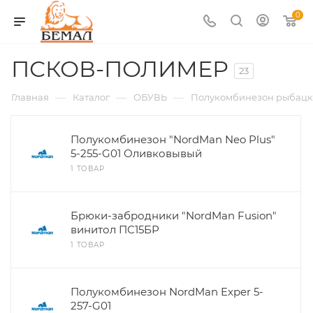
0
ПСКОВ-ПОЛИМЕР
23
—
—
—
Главная
Каталог
ОБУВЬ
Полукомбинезон рыбац
Полукомбинезон "NordMan Neo Plus"
5-255-G01 Оливковывый
1 ТОВАР
Брюки-забродники "NordMan Fusion"
винитол ПС15БР
1 ТОВАР
Полукомбинезон NordMan Exper 5-
257-G01