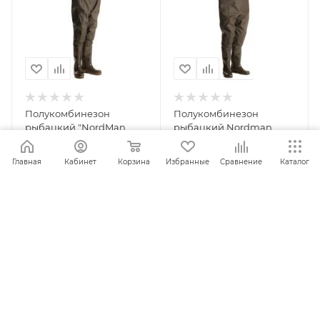
Полукомбинезон
Полукомбинезон
рыбацкий "NordMan
рыбацкий Nordman
Box" 5-242-G15/ПС15 ПК
Serena 6-246-G01 РС 11
ТОП с поясом и сумкой
ПК раз. 40
Главная
Кабинет
Корзина
Избранные
Сравнение
Каталог
раз. 41
ПОД ЗАКАЗ
ПОД ЗАКАЗ