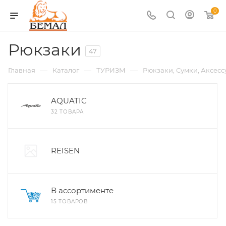
0
Рюкзаки
47
—
—
—
Главная
Каталог
ТУРИЗМ
Рюкзаки, Сумки, Аксес
AQUATIC
32 ТОВАРА
REISEN
В ассортименте
15 ТОВАРОВ