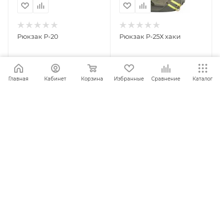
Рюкзак Р-20
Рюкзак Р-25Х хаки
Главная
Кабинет
Корзина
Избранные
Сравнение
Каталог
ПОД ЗАКАЗ
ПОД ЗАКАЗ
Рюкзак Р-26Х, хаки
Рюкзак Р-27К городской,