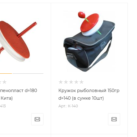
пенопласт d=180
Кружок рыболовный 150гр
 Кита)
d=140 (в сумке 10шт)
2413
Арт.: К-140