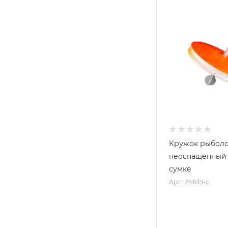
Кружок рыбол
неоснащенный 
сумке
Арт.: 24639-с