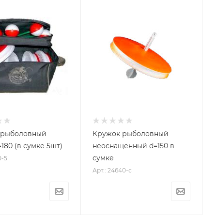
 рыболовный
Кружок рыболовный
180 (в сумке 5шт)
неоснащенный d=150 в
сумке
0-5
Арт.: 24640-с