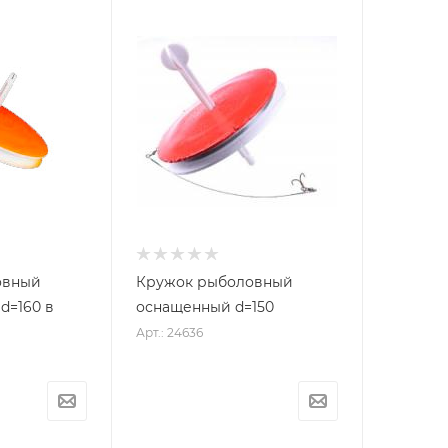
овный
Кружок рыболовный
d=160 в
оснащенный d=150
Арт.: 24636