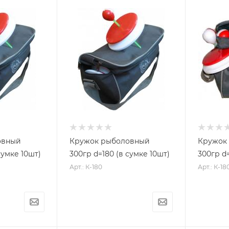
овный
Кружок рыболовный
Кружок
сумке 10шт)
300гр d=180 (в сумке 10шт)
300гр d=
Арт.: К-180
Арт.: К-18