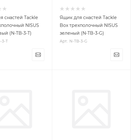
я снастей Tackle
Ящик для снастей Tackle
хполочный NISUS
Box трехполочный NISUS
ый (N-TB-3-T)
зеленый (N-TB-3-G)
B-3-T
Арт.: N-TB-3-G