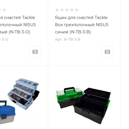
я снастей Tackle
Ящик для снастей Tackle
хполочный NISUS
Box трехполочный NISUS
ый (N-TB-3-O)
синий (N-TB-3-B)
B-3-O
Арт.: N-TB-3-B