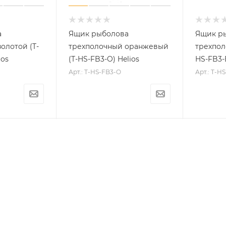
а
Ящик рыболова
Ящик р
олотой (T-
трехполочный оранжевый
трехпол
ios
(T-HS-FB3-O) Helios
HS-FB3-B
Арт.: T-HS-FB3-O
Арт.: T-H