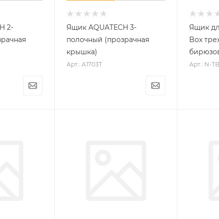
H 2-
Ящик AQUATECH 3-
Ящик дл
зрачная
полочный (прозрачная
Box тре
крышка)
бирюзов
Арт.: A1703T
Арт.: N-T