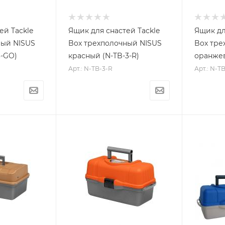
ей Tackle
Ящик для снастей Tackle
Ящик дл
ный NISUS
Box трехполочный NISUS
Box тре
3-GO)
красный (N-TB-3-R)
оранжев
Арт.: N-TB-3-R
Арт.: N-T