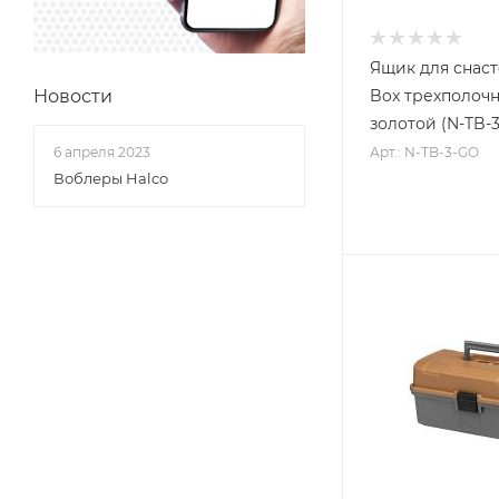
Ящик для снаст
Box трехполоч
Новости
золотой (N-TB-
Арт.: N-TB-3-GO
6 апреля 2023
Воблеры Halco