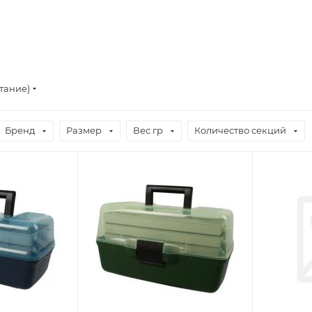
тание)
Бренд
Размер
Вес гр
Количество секций