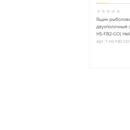
Ящик рыболов
двухполочный з
HS-FB2-GO) Hel
Арт.: T-HS-FB2-GO