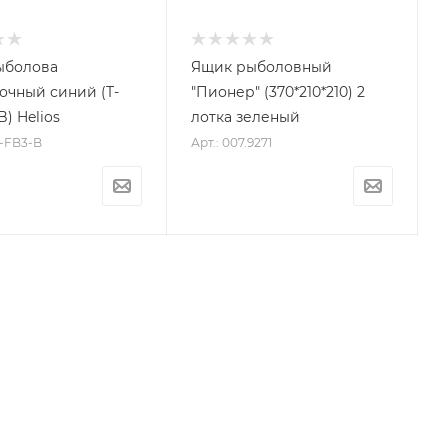
ыболова
Ящик рыболовный
очный синий (T-
"Пионер" (370*210*210) 2
) Helios
лотка зеленый
S-FB3-B
Арт.: 007.9271