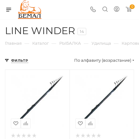
0
LINE WINDER
14
—
—
—
—
Главная
Каталог
РЫБАЛКА
Удилища
Карпов
По алфавиту (возрастание)
ФИЛЬТР