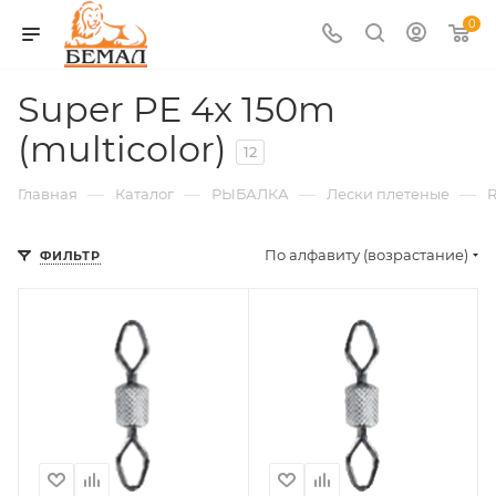
0
Super PE 4x 150m
(multicolor)
12
—
—
—
—
Главная
Каталог
РЫБАЛКА
Лески плетеные
По алфавиту (возрастание)
ФИЛЬТР