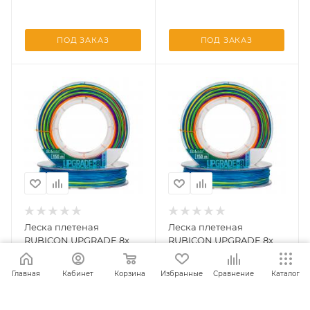
ПОД ЗАКАЗ
ПОД ЗАКАЗ
Леска плетеная
Леска плетеная
RUBICON UPGRADE 8x
RUBICON UPGRADE 8x
150m Multicolor,
150m Multicolor,
d=0,14mm
d=0,16mm
Главная
Кабинет
Корзина
Избранные
Сравнение
Каталог