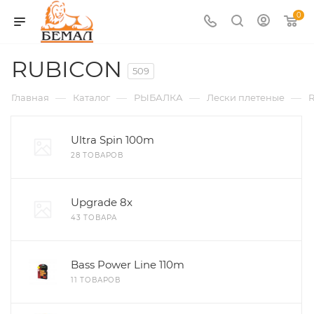
0
RUBICON
509
—
—
—
—
Главная
Каталог
РЫБАЛКА
Лески плетеные
Ultra Spin 100m
28 ТОВАРОВ
Upgrade 8x
43 ТОВАРА
Bass Power Line 110m
11 ТОВАРОВ