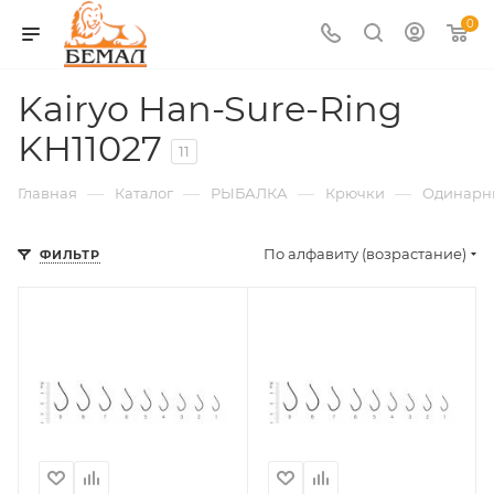
0
Kairyo Han-Sure-Ring
KH11027
11
—
—
—
—
Главная
Каталог
РЫБАЛКА
Крючки
Одинарн
По алфавиту (возрастание)
ФИЛЬТР