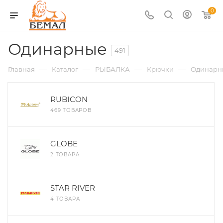
0
Одинарные
491
—
—
—
—
Главная
Каталог
РЫБАЛКА
Крючки
Одинарн
RUBICON
469 ТОВАРОВ
GLOBE
2 ТОВАРА
STAR RIVER
4 ТОВАРА