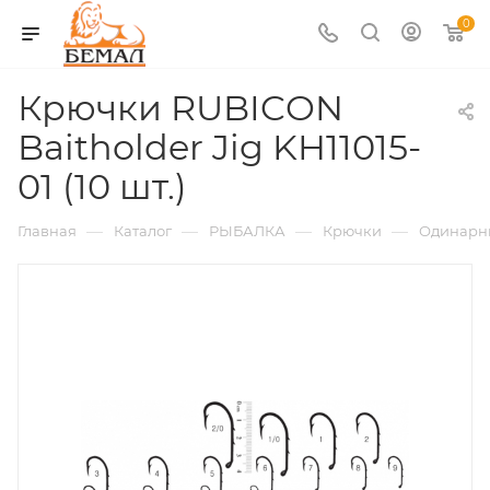
0
Крючки RUBICON
Baitholder Jig KH11015-
01 (10 шт.)
—
—
—
—
Главная
Каталог
РЫБАЛКА
Крючки
Одинарн