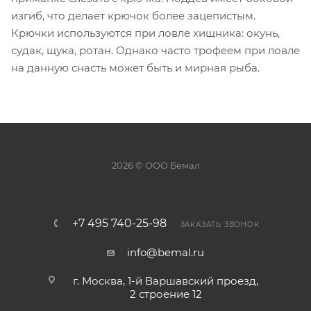
изгиб, что делает крючок более зацепистым.
Крючки используются при ловле хищника: окунь,
судак, щука, ротан. Однако часто трофеем при ловле
на данную снасть может быть и мирная рыба.
2026 © ООО Бемал
+7 495 740-25-98
ЗАКАЗАТЬ ЗВОНОК
info@bemal.ru
г. Москва, 1-й Варшавский проезд,
2 строение 12