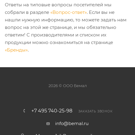
Ответы на типовые вопросы посетителей мы
собрали в разделе
«Вопрос-ответ»
. Если вы не
нашли нужную информацию, то можете задать нам
вопрос на этой же странице, и мы обязательно
ответим! С производителями и списком их
продукции можно ознакомиться на странице
«Бренды»
.
2026 © ООО Бемал
+7 495 740-25-98
ЗАКАЗАТЬ ЗВОНОК
info@bemal.ru