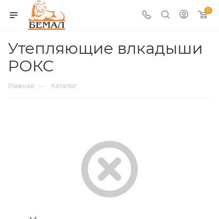
0
Утепляющие влкадыши
РОКС
—
Главная
Каталог