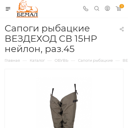
0
Сапоги рыбацкие
ВЕЗДЕХОД СВ 15НР
нейлон, раз.45
—
—
—
—
Главная
Каталог
ОБУВЬ
Сапоги рыбацкие
ВЕ