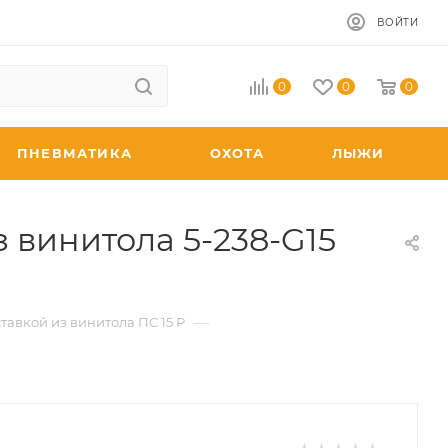
ВОЙТИ
0
0
0
ПНЕВМАТИКА
ОХОТА
ЛЫЖИ
 винитола 5-238-G15
—
тавкой из винитола ПС 15 Р