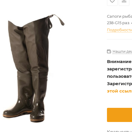
Сапоги рыба
238-G15 раз. 
Подробност
Нашли де
Внимание
зарегист
пользоват
Зарегистр
этой ссыл
Кратность: 