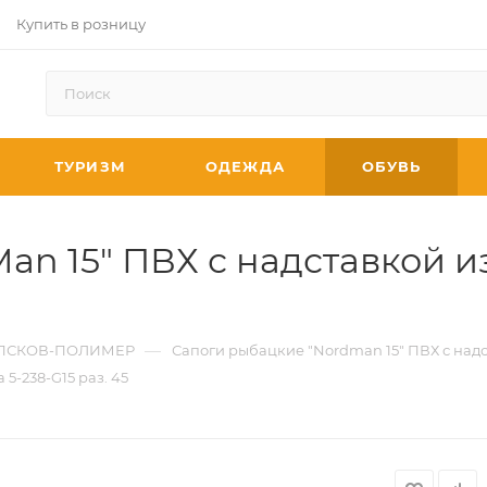
Купить в розницу
ТУРИЗМ
ОДЕЖДА
ОБУВЬ
n 15" ПВХ с надставкой из
—
ПСКОВ-ПОЛИМЕР
Сапоги рыбацкие "Nordman 15" ПВХ с надс
5-238-G15 раз. 45