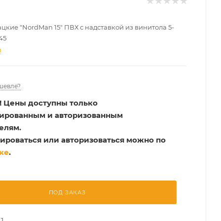
цкие "NordMan 15" ПВХ с надставкой из винитола 5-
45
и
шевле?
!
Цены доступны только
рированным и авторизованным
елям.
ироваться или авторизоваться можно по
ке
.
ПОД ЗАКАЗ
1