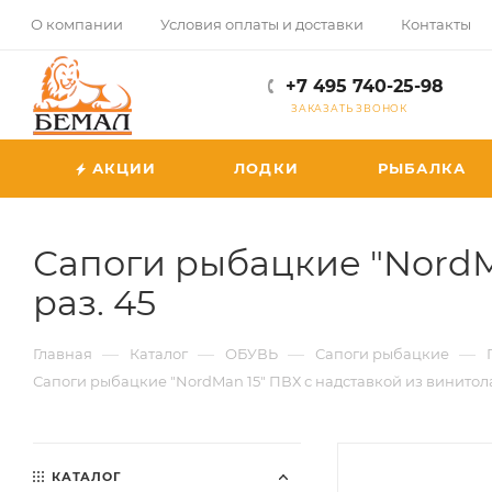
О компании
Условия оплаты и доставки
Контакты
+7 495 740-25-98
ЗАКАЗАТЬ ЗВОНОК
АКЦИИ
ЛОДКИ
РЫБАЛКА
Сапоги рыбацкие "NordMa
раз. 45
—
—
—
—
Главная
Каталог
ОБУВЬ
Сапоги рыбацкие
Сапоги рыбацкие "NordMan 15" ПВХ с надставкой из винитола 
КАТАЛОГ