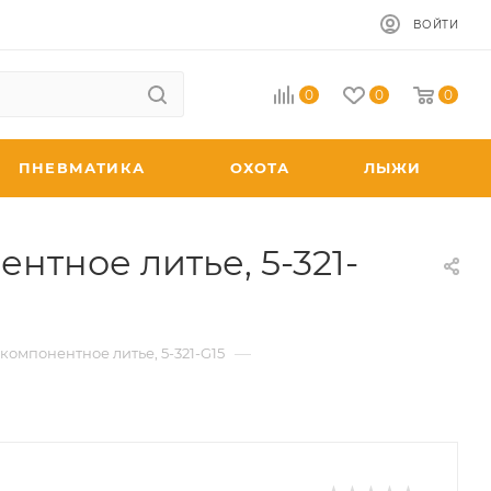
ВОЙТИ
0
0
0
ПНЕВМАТИКА
ОХОТА
ЛЫЖИ
нтное литье, 5-321-
—
омпонентное литье, 5-321-G15