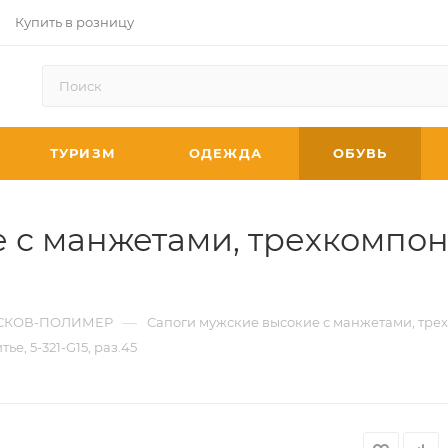
Купить в розницу
ТУРИЗМ
ОДЕЖДА
ОБУВЬ
с манжетами, трехкомпоне
—
СКОВ-ПОЛИМЕР
Сапоги мужские высокие с манжетами, трехк
е, 5-321-G15, раз.45