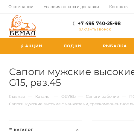
О компании
Условия оплаты и доставки
Контакты
+7 495 740-25-98
ЗАКАЗАТЬ ЗВОНОК
АКЦИИ
ЛОДКИ
РЫБАЛКА
Сапоги мужские высокие 
G15, раз.45
—
—
—
—
Главная
Каталог
ОБУВЬ
Сапоги рабочие
П
Сапоги мужские высокие с манжетами, трехкомпонентное лить
КАТАЛОГ