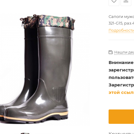
Сапоги мужс
321-G15, раз.
Подробност
Нашли де
Внимание
зарегист
пользоват
Зарегистр
этой ссыл
Кратность: 