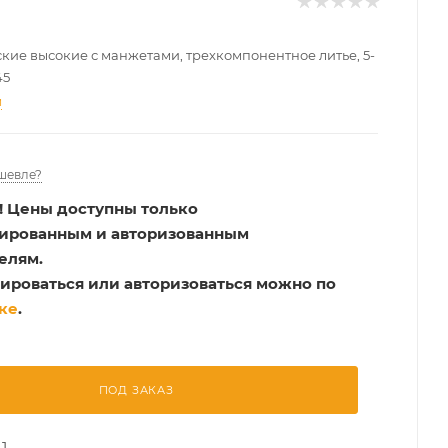
кие высокие с манжетами, трехкомпонентное литье, 5-
45
и
шевле?
!
Цены доступны только
рированным и авторизованным
елям.
ироваться или авторизоваться можно по
ке
.
ПОД ЗАКАЗ
1