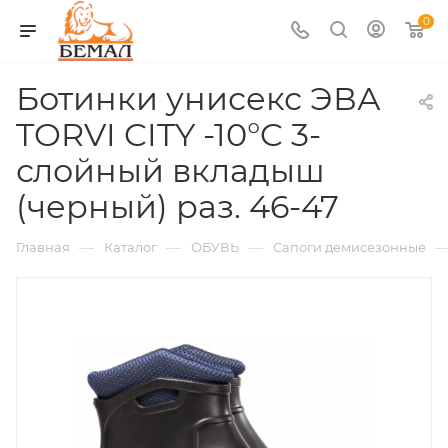
0
Ботинки унисекс ЭВА
TORVI CITY -10°C 3-
слойный вкладыш
(черный) раз. 46-47
—
—
—
Главная
Каталог
ОБУВЬ
Сапоги демисезонные