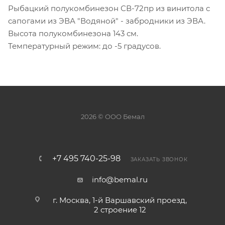
Рыбацкий полукомбинезон СВ-72пр из винитола с
сапогами из ЭВА "Водяной" - забродники из ЭВА.
Высота полукомбинезона 143 см.
Температурный режим: до -5 градусов.
2026 © ООО Бемал
+7 495 740-25-98
ЗАКАЗАТЬ ЗВОНОК
info@bemal.ru
г. Москва, 1-й Варшавский проезд,
2 строение 12