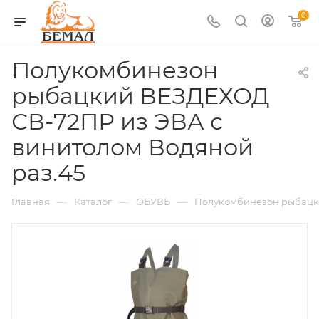
0
Полукомбинезон
рыбацкий ВЕЗДЕХОД
СВ-72ПР из ЭВА с
винитолом Водяной
раз.45
—
—
—
Главная
Каталог
ОБУВЬ
Полукомбинезон рыбац