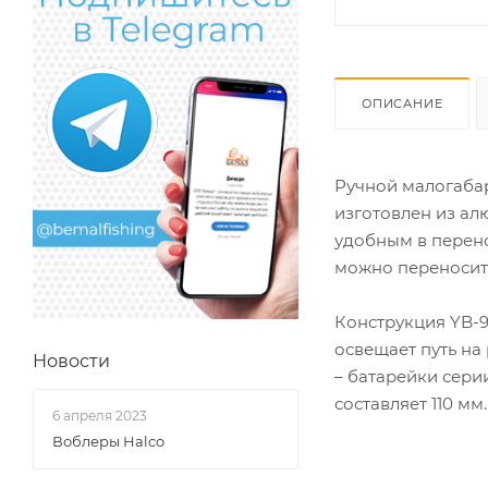
ОПИСАНИЕ
Ручной малогабар
изготовлен из ал
удобным в перено
можно переносить
Конструкция YB-9
освещает путь на
Новости
– батарейки сери
составляет 110 мм.
6 апреля 2023
Воблеры Halco