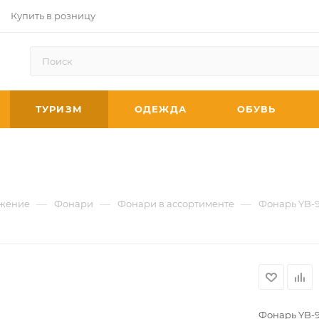
Купить в розницу
ТУРИЗМ
ОДЕЖДА
ОБУВЬ
—
—
—
яжение
Фонари
Фонари в ассортименте
Фонарь YB-9
Фонарь YB-9