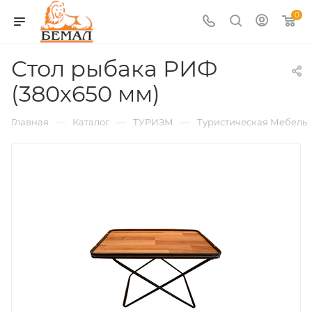
0
Стол рыбака РИФ
(380х650 мм)
—
—
—
Главная
Каталог
ТУРИЗМ
Туристическая Мебель