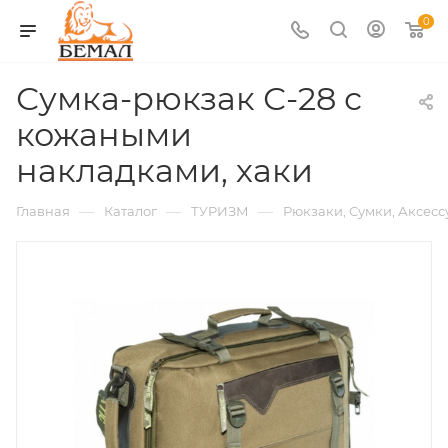
0
Сумка-рюкзак С-28 с
кожаными
накладками, хаки
—
—
—
Главная
Каталог
ТУРИЗМ
Рюкзаки, Сумки, Аксес