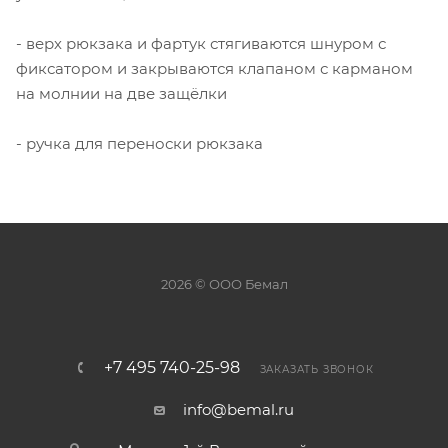
- верх рюкзака и фартук стягиваются шнуром с
фиксатором и закрываются клапаном с карманом
на молнии на две защёлки
- ручка для переноски рюкзака
2026 © ООО Бемал
+7 495 740-25-98
ЗАКАЗАТЬ ЗВОНОК
info@bemal.ru