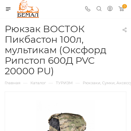
0
Рюкзак ВОСТОК
Пикбастон 100л,
мультикам (Оксфорд
Рипстоп 600Д PVC
20000 PU)
—
—
—
Главная
Каталог
ТУРИЗМ
Рюкзаки, Сумки, Аксес