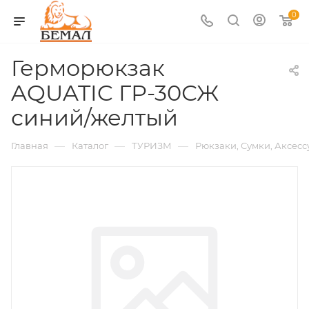
0
Герморюкзак
AQUATIC ГР-30СЖ
синий/желтый
—
—
—
Главная
Каталог
ТУРИЗМ
Рюкзаки, Сумки, Аксес