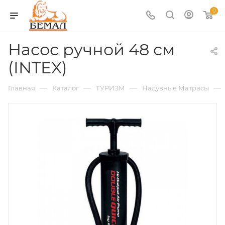
0
Насос ручной 48 см
(INTEX)
—
—
—
—
Главная
Каталог
ТУРИЗМ
Надувные Матрасы