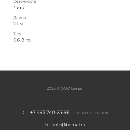
Сезонность
Лето
Длина
2.1 м
Тест
0.6-8 гр
2026 © ООО Бемал
+7 495 740-25-98
ЗАКАЗАТЬ ЗВОНОК
info@bemal.ru