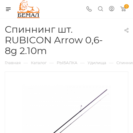
0
Спиннинг шт.
RUBICON Arrow 0,6-
8g 2.10m
—
—
—
—
Главная
Каталог
РЫБАЛКА
Удилища
Спинни