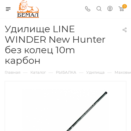
0
Удилище LINE
WINDER New Hunter
без колец 10m
карбон
—
—
—
—
Главная
Каталог
РЫБАЛКА
Удилища
Маховы