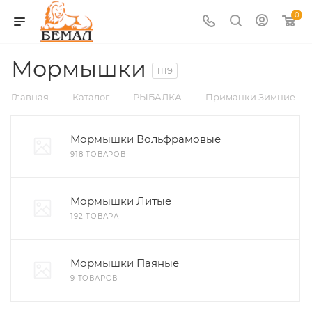
0
Мормышки
1119
—
—
—
—
Главная
Каталог
РЫБАЛКА
Приманки Зимние
Мормышки Вольфрамовые
918 ТОВАРОВ
Мормышки Литые
192 ТОВАРА
Мормышки Паяные
9 ТОВАРОВ