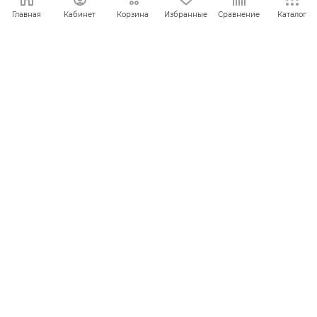
Главная
Кабинет
Корзина
Избранные
Сравнение
Каталог
ПОД ЗАКАЗ
ПОД ЗАКАЗ
Набор №27-Л (65шт)
Набор №28-Л (65шт)
кр.КУМХО
кр.КУМХО
ПОД ЗАКАЗ
ПОД ЗАКАЗ