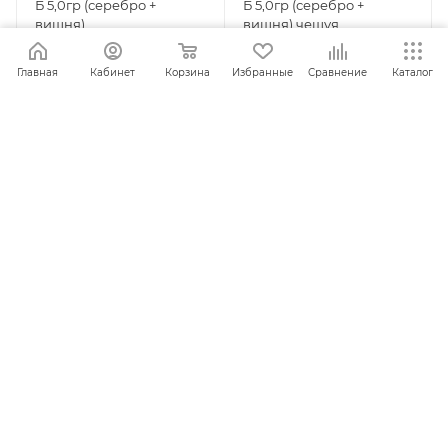
Б 5,0гр (серебро +
Б 5,0гр (серебро +
вишня)
вишня) чешуя
Главная
Кабинет
Корзина
Избранные
Сравнение
Каталог
ПОД ЗАКАЗ
ПОД ЗАКАЗ
Блесна зимняя Рефлекс
Блесна зимняя Рефлекс
М 2,0гр (медь)
М 2,0гр (серебро +
вишня)