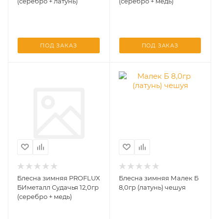
(серебро + латунь)
(серебро + медь)
ПОД ЗАКАЗ
ПОД ЗАКАЗ
Блесна зимняя PROFLUX
Блесна зимняя Малек Б
БИметалл Судачья 12,0гр
8,0гр (латунь) чешуя
(серебро + медь)