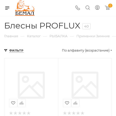
0
Блесны PROFLUX
40
—
—
—
—
Главная
Каталог
РЫБАЛКА
Приманки Зимние
По алфавиту (возрастание)
ФИЛЬТР