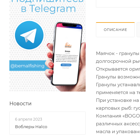
ОПИСАНИЕ
Маячок - гранулы
долгосрочной рыб
Открывается ориг
Гранулы возможно
Гранулы устанавл
применяется на т
При установке на
Новости
карповых рыб: гус
Компания «BOGOS
6 апреля 2023
различных аксесс
Воблеры Halco
масла и упакован