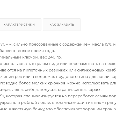
ХАРАКТЕРИСТИКИ
КАК ЗАКАЗАТЬ
 70мм, сильно прессованные с содержанием масла 15%, к
алки в теплое время года.
инальным ключом, вес 240 гр.
 использовать в целом виде или переламывать на неско
иваются на пипеточных резинках или силиконовых кемб
ечении рек или в водоёмах прудового типа для ловли к
 поводке более мелких крючков можно использовать для 
теры, леща, рыбца, подуста, тарани, синца, карася.
», которая специализируется на переработке семян по
уаров для рыбной ловли, в том числе один из них – гра
ные в жестяную банку, что обеспечивает хороший срок г