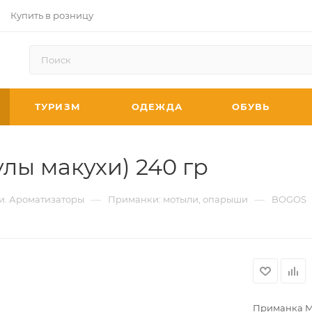
Купить в розницу
ТУРИЗМ
ОДЕЖДА
ОБУВЬ
лы макухи) 240 гр
—
—
и. Ароматизаторы
Приманки: мотыли, опарыши
BOGOS
Приманка Ма