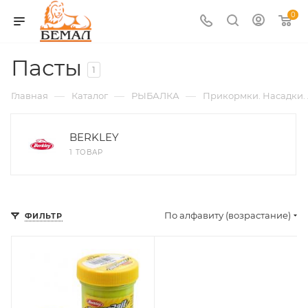
0
Пасты
1
—
—
—
Главная
Каталог
РЫБАЛКА
Прикормки. Насадки.
BERKLEY
1 ТОВАР
По алфавиту (возрастание)
ФИЛЬТР