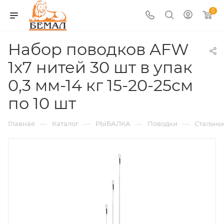
0
Набор поводков AFW
1x7 нитей 30 шт в упак
0,3 мм-14 кг 15-20-25см
по 10 шт
—
—
—
—
Главная
Каталог
РЫБАЛКА
Поводки
Стальны