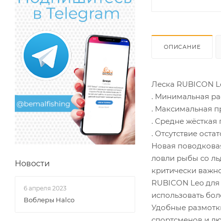
ОПИСАНИЕ
Леска RUBICON L
. Минимальная р
. Максимальная п
. Средне жёсткая
. Отсутствие оста
Новая поводковая
ловли рыбы со ль
Новости
критически важно
RUBICON Leo для 
6 апреля 2023
использовать бол
Воблеры Halco
Удобные размотк
спортсменов и лю