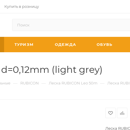
Купить в розницу
ТУРИЗМ
ОДЕЖДА
ОБУВЬ
=0,12mm (light grey)
—
—
—
ьные
RUBICON
Леска RUBICON Leo 50m
Леска RUBI
Леска RUBIC