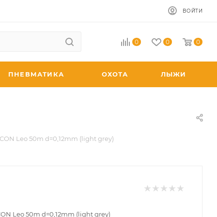
ВОЙТИ
0
0
0
ПНЕВМАТИКА
ОХОТА
ЛЫЖИ
CON Leo 50m d=0,12mm (light grey)
ON Leo 50m d=0,12mm (light grey)