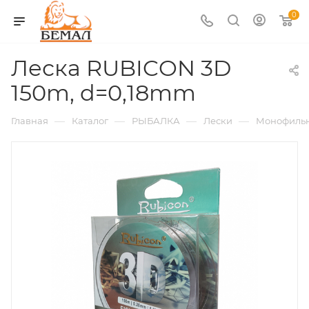
0
Леска RUBICON 3D
150m, d=0,18mm
—
—
—
—
Главная
Каталог
РЫБАЛКА
Лески
Монофиль