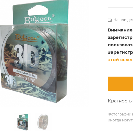
Нашли де
Внимание
зарегист
пользоват
Зарегистр
этой ссыл
Кратность: 
Фотографии и
иногда могут