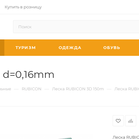
Купить в розницу
ТУРИЗМ
ОДЕЖДА
ОБУВЬ
, d=0,16mm
—
—
—
ьные
RUBICON
Леска RUBICON 3D 150m
Леска RUBI
Леска RUBI