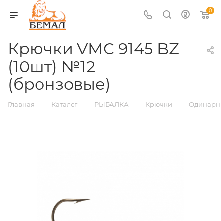
0
Крючки VMC 9145 BZ
(10шт) №12
(бронзовые)
—
—
—
—
Главная
Каталог
РЫБАЛКА
Крючки
Одинарн