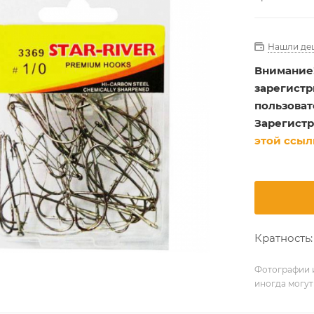
Нашли де
Внимание
зарегист
пользоват
Зарегистр
этой ссыл
Кратность: 
Фотографии и
иногда могут