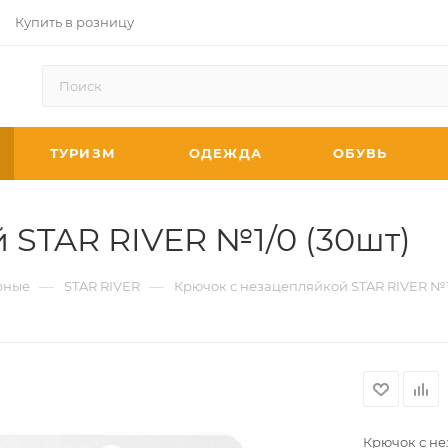
Купить в розницу
ТУРИЗМ
ОДЕЖДА
ОБУВЬ
 STAR RIVER №1/0 (30шт)
—
—
рные
STAR RIVER
Крючок с незацепляйкой STAR RIVER №1
Крючок с не