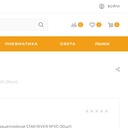
ВОЙТИ
0
0
0
ПНЕВМАТИКА
ОХОТА
ЛЫЖИ
/0 (30шт)
зацепляйкой STAR RIVER №1/0 (30шт)