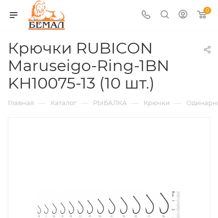
0
Крючки RUBICON
Maruseigo-Ring-1BN
KH10075-13 (10 шт.)
—
—
—
—
Главная
Каталог
РЫБАЛКА
Крючки
Одинарн