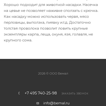
Хорошо подходит для животной насадки. Насечка
на цевье не позволяет наживке сползать с крючка.
Как насадку можно использовать червя, мясо
перловицы, выползка, пиявку и.т.д. Достаточно
толстая проволока позволит ловить крупные
экземпляры карпа, леща, окуня, язя, голавля, не
крупного сома.
2026 © ООО Бемал
+7 495 740-25-98
ЗАКАЗАТЬ ЗВОНОК
info@bemal.ru