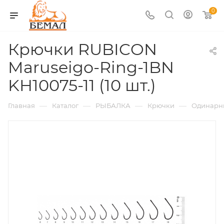
0
Крючки RUBICON
Maruseigo-Ring-1BN
KH10075-11 (10 шт.)
—
—
—
—
Главная
Каталог
РЫБАЛКА
Крючки
Одинарн