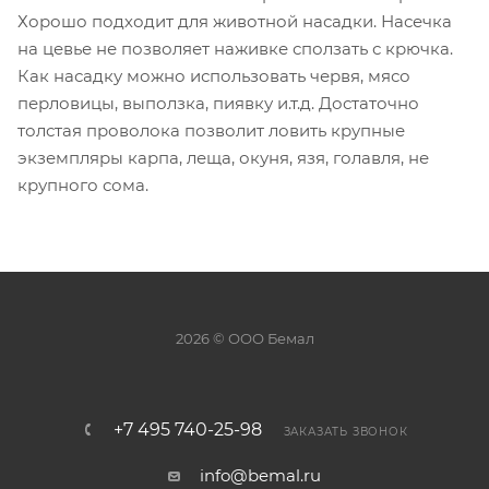
Хорошо подходит для животной насадки. Насечка
на цевье не позволяет наживке сползать с крючка.
Как насадку можно использовать червя, мясо
перловицы, выползка, пиявку и.т.д. Достаточно
толстая проволока позволит ловить крупные
экземпляры карпа, леща, окуня, язя, голавля, не
крупного сома.
2026 © ООО Бемал
+7 495 740-25-98
ЗАКАЗАТЬ ЗВОНОК
info@bemal.ru