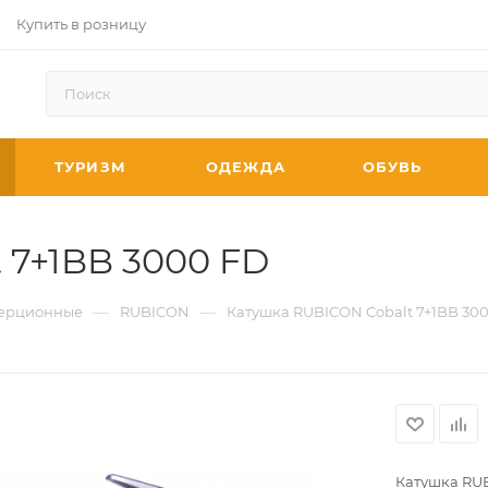
Купить в розницу
ТУРИЗМ
ОДЕЖДА
ОБУВЬ
 7+1BB 3000 FD
—
—
ерционные
RUBICON
Катушка RUBICON Cobalt 7+1BB 30
Катушка RUB