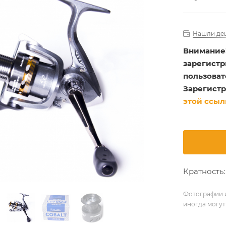
Нашли де
Внимание
зарегист
пользоват
Зарегистр
этой ссыл
Кратность: 
Фотографии и
иногда могут