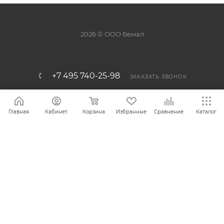
2026 © ООО Бемал
+7 495 740-25-98
ЗАКАЗАТЬ ЗВОНОК
info@bemal.ru
Главная
Кабинет
Корзина
Избранные
Сравнение
Каталог
г. Москва, 1-й Варшавский проезд,
2 строение 12
ПОЛИТИКА КОНФИДЕНЦИАЛЬНОСТИ