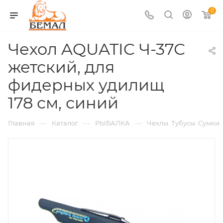
0
Чехол AQUATIC Ч-37С
жетский, для
фидерных удилищ
178 см, синий
—
—
—
Главная
Каталог
РЫБАЛКА
Чехлы. Тубусы. Сумки.