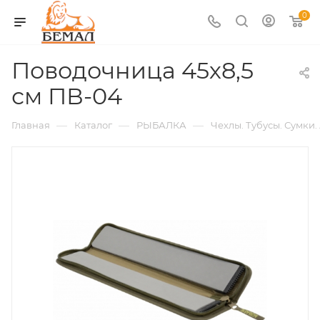
0
Поводочница 45х8,5
см ПВ-04
—
—
—
Главная
Каталог
РЫБАЛКА
Чехлы. Тубусы. Сумки.