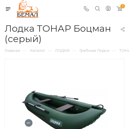
0
Лодка ТОНАР Боцман
(серый)
—
—
—
—
Главная
Каталог
ЛОДКИ
Гребные Лодки
ТОН