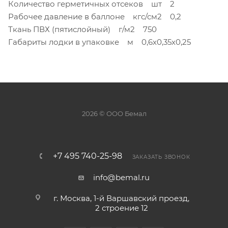
Количество герметичных отсеков шт 2
Рабочее давление в баллоне кгс/см2 0,2
Ткань ПВХ (пятислойный) г/м2 750
Габариты лодки в упаковке м 0,6х0,35х0,25
2026 © ООО Бемал
+7 495 740-25-98
ЗАКАЗАТЬ ЗВОНОК
info@bemal.ru
г. Москва, 1-й Варшавский проезд,
2 строение 12