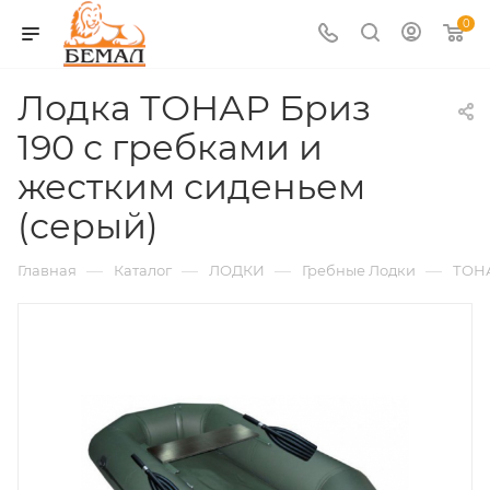
0
Лодка ТОНАР Бриз
190 с гребками и
жестким сиденьем
(серый)
—
—
—
—
Главная
Каталог
ЛОДКИ
Гребные Лодки
ТОН